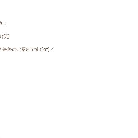
列！
(笑)
終のご案内です(^o^)／