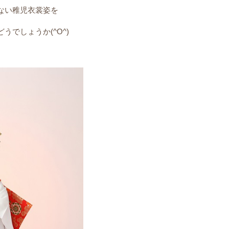
ない稚児衣裳姿を
でしょうか(^O^)