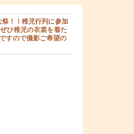
大祭！！稚児行列に参加
ぜひ稚児の衣裳を着た
能ですので撮影ご希望の