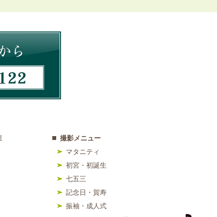
E
撮影メニュー
マタニティ
初宮・初誕生
七五三
記念日・賀寿
振袖・成人式