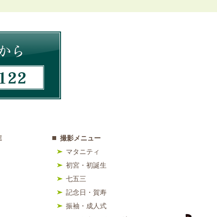
E
撮影メニュー
マタニティ
初宮・初誕生
七五三
記念日・賀寿
振袖・成人式