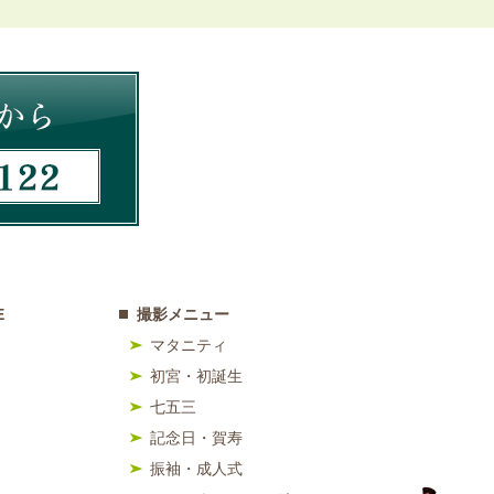
E
撮影メニュー
マタニティ
初宮・初誕生
七五三
記念日・賀寿
振袖・成人式