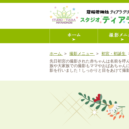
ホーム
撮影メニュー
初宮・初誕生
先日初宮の撮影された赤ちゃんは名前を呼んで
族や大家族での撮影もママやおばあちゃん
影を行いました！しっかりと目をあけて撮