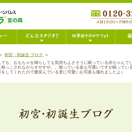
初宮・初誕生 ブログ
も、おもちゃを鳴らしても気持ちよさそうに眠っている赤ちゃんでした(*
に抱っこされながらすやすや。。眠っている姿も可愛いですが眠ってい
影をしてくれたので微笑んでいる更に可愛いお写真も撮れましたよ♪