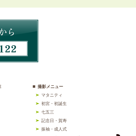
E
撮影メニュー
マタニティ
初宮・初誕生
七五三
記念日・賀寿
振袖・成人式