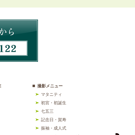
E
撮影メニュー
マタニティ
初宮・初誕生
七五三
記念日・賀寿
振袖・成人式