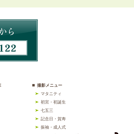
E
撮影メニュー
マタニティ
初宮・初誕生
七五三
記念日・賀寿
振袖・成人式