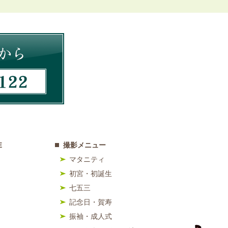
E
撮影メニュー
マタニティ
初宮・初誕生
七五三
記念日・賀寿
振袖・成人式