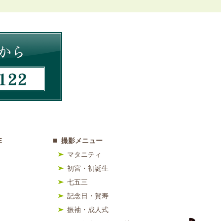
E
撮影メニュー
マタニティ
初宮・初誕生
七五三
記念日・賀寿
振袖・成人式