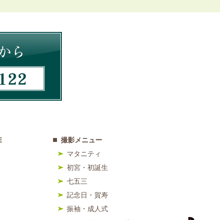
E
撮影メニュー
マタニティ
初宮・初誕生
七五三
記念日・賀寿
振袖・成人式