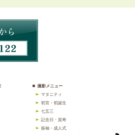
E
撮影メニュー
マタニティ
初宮・初誕生
七五三
記念日・賀寿
振袖・成人式