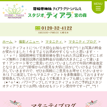
MENU
ホーム
撮影メニュー
マタニティ
マタニティ ブログ
マタニティフォトについて大切なお知らせです(^^)！お写真の料金
が変わりました！今までよりお求めやすくなったと思います・・
（＾ｖ＾）冠稲荷神社で安産祈祷を受けられた方は変わらずに１ポ
ーズ無料☆２枚目以降の追加料金が台紙の大きさによって違いま
す！アンケート等でご意見いただいていましたので今回の料金改定
となりました(^^)皆様からの意見を大切に活かしていけるように努
力していきますので、ぜひお気軽にご意見をお寄せくださいませ☆
８/１７に改定してからマタニティフォトを多数撮影しておりますが
皆様喜んでいただけているようで私達スタッフも嬉しいかぎりです
（●＾o＾●）パワーアップしたマタニティフォトのご予約はスタジ
オティアラまで☆お問い合わせもドシドシ受付中です～(*^_^*)！