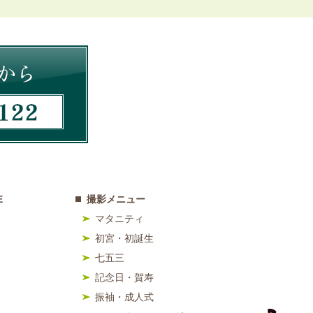
E
撮影メニュー
マタニティ
初宮・初誕生
七五三
記念日・賀寿
振袖・成人式