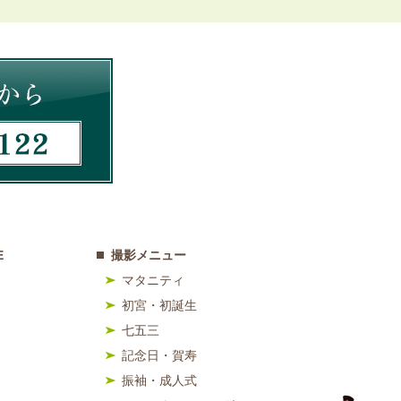
E
撮影メニュー
マタニティ
初宮・初誕生
七五三
記念日・賀寿
振袖・成人式