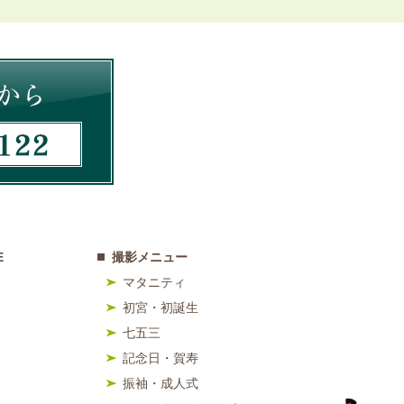
E
撮影メニュー
マタニティ
初宮・初誕生
七五三
記念日・賀寿
振袖・成人式