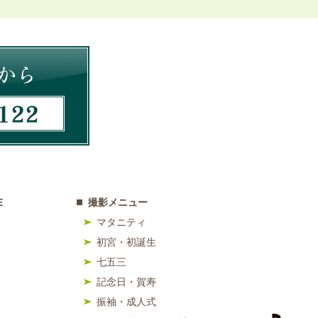
E
撮影メニュー
マタニティ
初宮・初誕生
七五三
記念日・賀寿
振袖・成人式