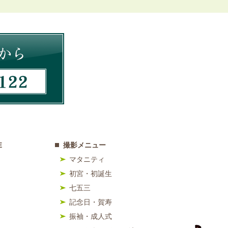
E
撮影メニュー
マタニティ
初宮・初誕生
七五三
記念日・賀寿
振袖・成人式