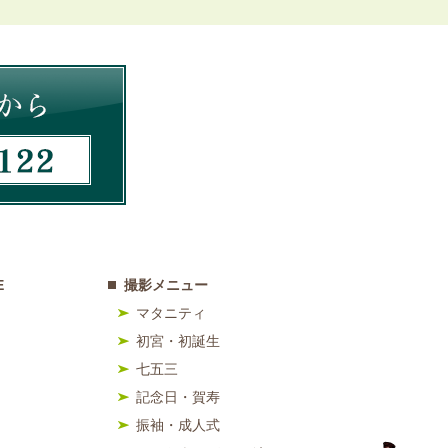
E
撮影メニュー
マタニティ
初宮・初誕生
七五三
記念日・賀寿
振袖・成人式