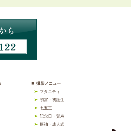
E
撮影メニュー
マタニティ
初宮・初誕生
七五三
記念日・賀寿
振袖・成人式