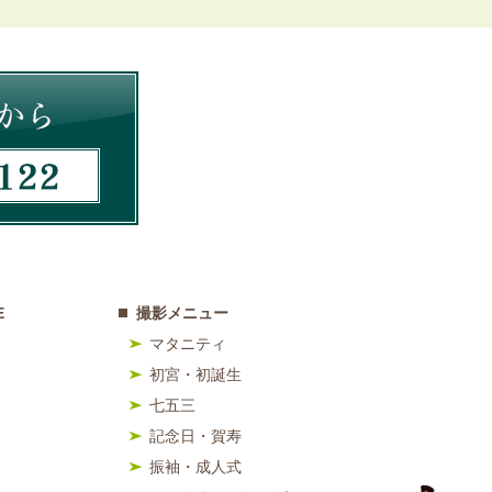
E
撮影メニュー
マタニティ
初宮・初誕生
七五三
記念日・賀寿
振袖・成人式