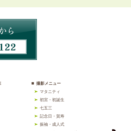
E
撮影メニュー
マタニティ
初宮・初誕生
七五三
記念日・賀寿
振袖・成人式