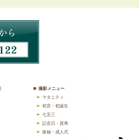
E
撮影メニュー
マタニティ
初宮・初誕生
七五三
記念日・賀寿
振袖・成人式