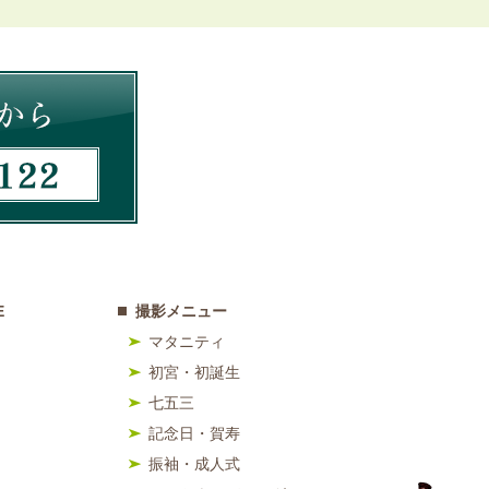
E
撮影メニュー
マタニティ
初宮・初誕生
七五三
記念日・賀寿
振袖・成人式