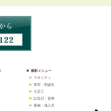
E
撮影メニュー
マタニティ
初宮・初誕生
七五三
記念日・賀寿
振袖・成人式