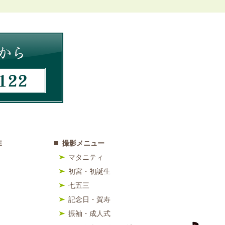
E
撮影メニュー
マタニティ
初宮・初誕生
七五三
記念日・賀寿
振袖・成人式