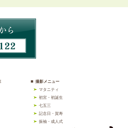
E
撮影メニュー
マタニティ
初宮・初誕生
七五三
記念日・賀寿
振袖・成人式