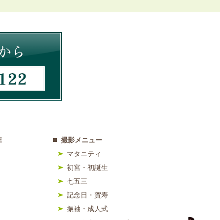
E
撮影メニュー
マタニティ
初宮・初誕生
七五三
記念日・賀寿
振袖・成人式