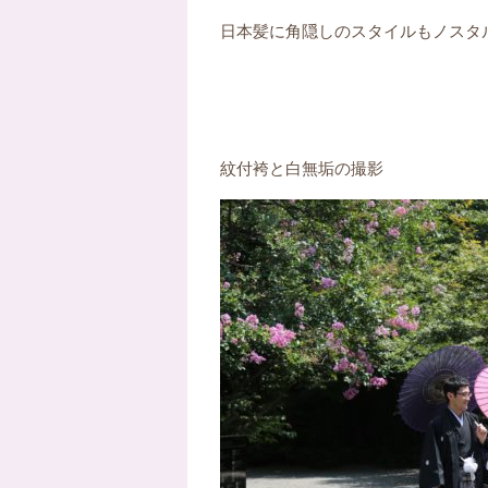
日本髪に角隠しのスタイルもノスタ
紋付袴と白無垢の撮影