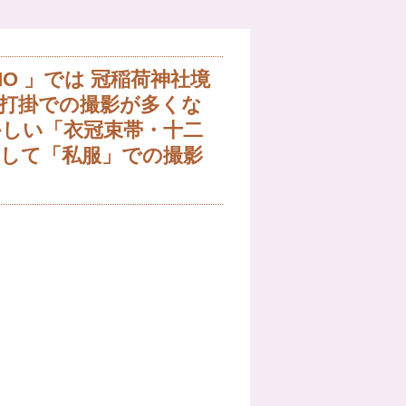
O 」では 冠稲荷神社境
色打掛での撮影が多くな
かしい「衣冠束帯・十二
そして「私服」での撮影