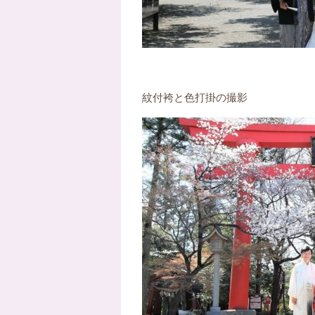
紋付袴と色打掛の撮影