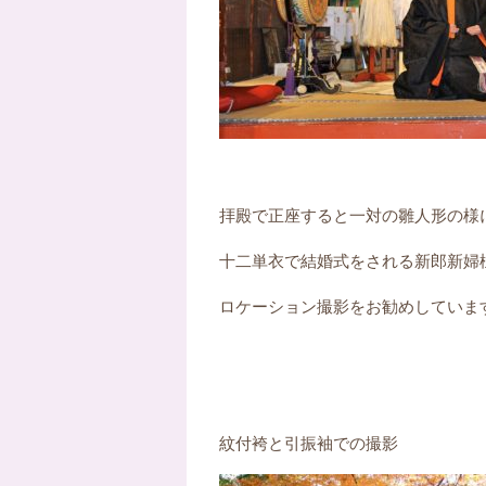
拝殿で正座すると一対の雛人形の様
十二単衣で結婚式をされる新郎新婦
ロケーション撮影をお勧めしていま
紋付袴と引振袖での撮影