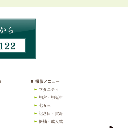
E
撮影メニュー
マタニティ
初宮・初誕生
七五三
記念日・賀寿
振袖・成人式