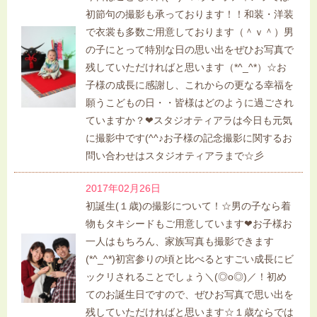
初節句の撮影も承っております！！和装・洋装
で衣裳も多数ご用意しております（＾ｖ＾）男
の子にとって特別な日の思い出をぜひお写真で
残していただければと思います（*^_^*）☆お
子様の成長に感謝し、これからの更なる幸福を
願うこどもの日・・皆様はどのように過ごされ
ていますか？❤スタジオティアラは今日も元気
に撮影中です(^^♪お子様の記念撮影に関するお
問い合わせはスタジオティアラまで☆彡
2017年02月26日
初誕生(１歳)の撮影について！☆男の子なら着
物もタキシードもご用意しています❤お子様お
一人はもちろん、家族写真も撮影できます
(*^_^*)初宮参りの頃と比べるとすごい成長にビ
ックリされることでしょう＼(◎o◎)／！初め
てのお誕生日ですので、ぜひお写真で思い出を
残していただければと思います☆１歳ならでは