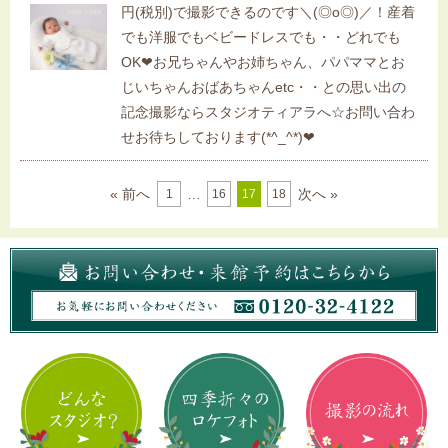
円(税別)で撮影できるのです＼(◎o◎)／！産着
でも洋服でもベビードレスでも・・どれでも
OK❤お兄ちゃんやお姉ちゃん、パパママとお
じいちゃんおばあちゃんetc・・との思い出の
記念撮影ならスタジオティアラへ☆お問い合わ
せお待ちしております(*^_^*)❤
« 前へ
…
次へ »
1
16
17
18