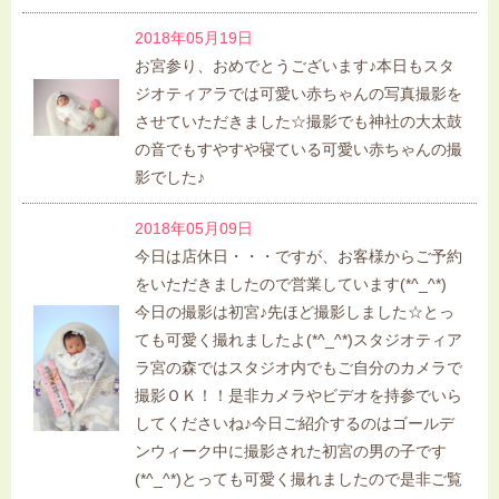
2018年05月19日
お宮参り、おめでとうございます♪本日もスタ
ジオティアラでは可愛い赤ちゃんの写真撮影を
させていただきました☆撮影でも神社の大太鼓
の音でもすやすや寝ている可愛い赤ちゃんの撮
影でした♪
2018年05月09日
今日は店休日・・・ですが、お客様からご予約
をいただきましたので営業しています(*^_^*)
今日の撮影は初宮♪先ほど撮影しました☆とっ
ても可愛く撮れましたよ(*^_^*)スタジオティア
ラ宮の森ではスタジオ内でもご自分のカメラで
撮影ＯＫ！！是非カメラやビデオを持参でいら
してくださいね♪今日ご紹介するのはゴールデ
ンウィーク中に撮影された初宮の男の子です
(*^_^*)とっても可愛く撮れましたので是非ご覧